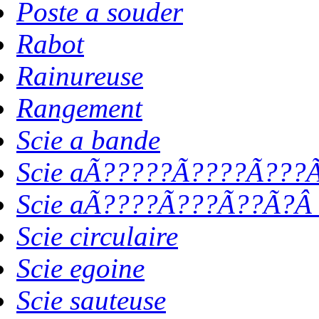
Poste a souder
Rabot
Rainureuse
Rangement
Scie a bande
Scie aÃ?????Ã????Ã???Ã
Scie aÃ????Ã???Ã??Ã?Â 
Scie circulaire
Scie egoine
Scie sauteuse