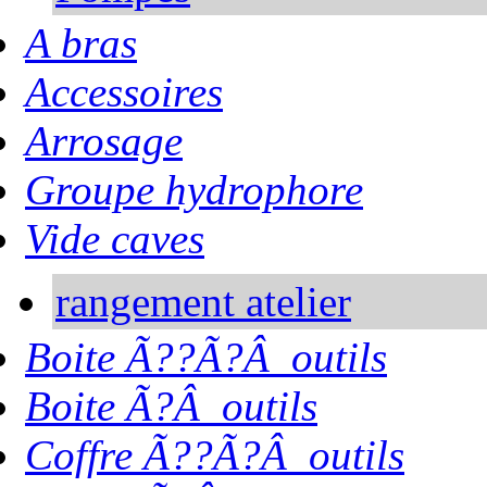
A bras
Accessoires
Arrosage
Groupe hydrophore
Vide caves
rangement atelier
Boite Ã??Ã?Â outils
Boite Ã?Â outils
Coffre Ã??Ã?Â outils