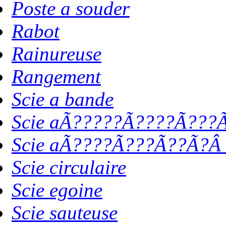
Poste a souder
Rabot
Rainureuse
Rangement
Scie a bande
Scie aÃ?????Ã????Ã???Ã
Scie aÃ????Ã???Ã??Ã?Â 
Scie circulaire
Scie egoine
Scie sauteuse