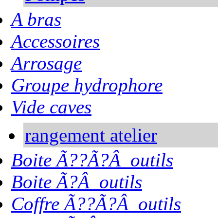
A bras
Accessoires
Arrosage
Groupe hydrophore
Vide caves
rangement atelier
Boite Ã??Ã?Â outils
Boite Ã?Â outils
Coffre Ã??Ã?Â outils