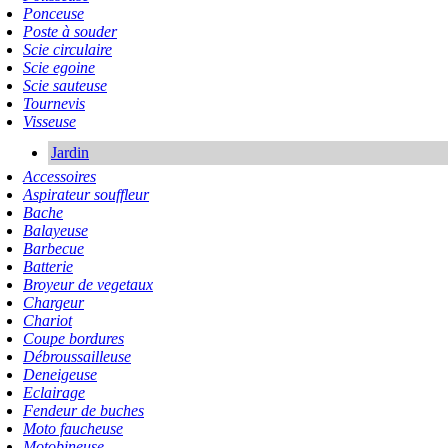
Ponceuse
Poste à souder
Scie circulaire
Scie egoine
Scie sauteuse
Tournevis
Visseuse
Jardin
Accessoires
Aspirateur souffleur
Bache
Balayeuse
Barbecue
Batterie
Broyeur de vegetaux
Chargeur
Chariot
Coupe bordures
Débroussailleuse
Deneigeuse
Eclairage
Fendeur de buches
Moto faucheuse
Motobineuse