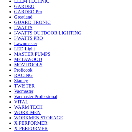
ELEM TECHNIC
GARDEO
GARDEO Pro
Greatland
GUARD TRONIC
I-WATTS
I-WATTS OUTDOOR LIGHTING
I-WATTS PRO
Lawnmaster
LED Light
MASTER PUMPS
METAWOOD
MOVITOOLS
Proficook
RACING
Stanley
TWISTER
Vacmaster
Vacmaster Professional
VITAL
WARM TECH
WORK MEN
WORKMEN STORAGE
X PERFORMER
X-PERFORMER