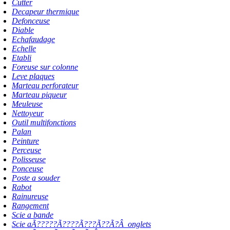
Cutter
Decapeur thermique
Defonceuse
Diable
Echafaudage
Echelle
Etabli
Foreuse sur colonne
Leve plaques
Marteau perforateur
Marteau piqueur
Meuleuse
Nettoyeur
Outil multifonctions
Palan
Peinture
Perceuse
Polisseuse
Ponceuse
Poste a souder
Rabot
Rainureuse
Rangement
Scie a bande
Scie aÃ?????Ã????Ã???Ã??Ã?Â onglets