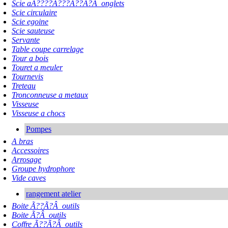
Scie aÃ????Ã???Ã??Ã?Â onglets
Scie circulaire
Scie egoine
Scie sauteuse
Servante
Table coupe carrelage
Tour a bois
Touret a meuler
Tournevis
Treteau
Tronconneuse a metaux
Visseuse
Visseuse a chocs
Pompes
A bras
Accessoires
Arrosage
Groupe hydrophore
Vide caves
rangement atelier
Boite Ã??Ã?Â outils
Boite Ã?Â outils
Coffre Ã??Ã?Â outils