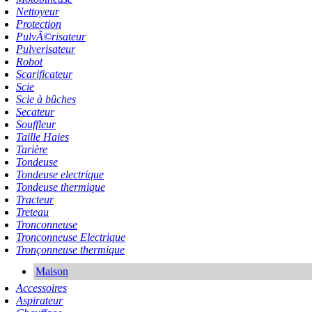
Nettoyeur
Protection
PulvÃ©risateur
Pulverisateur
Robot
Scarificateur
Scie
Scie à bûches
Secateur
Souffleur
Taille Haies
Tarière
Tondeuse
Tondeuse electrique
Tondeuse thermique
Tracteur
Treteau
Tronconneuse
Tronconneuse Electrique
Tronçonneuse thermique
Maison
Accessoires
Aspirateur