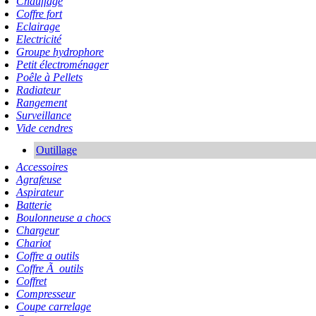
Chauffage
Coffre fort
Eclairage
Electricité
Groupe hydrophore
Petit électroménager
Poêle à Pellets
Radiateur
Rangement
Surveillance
Vide cendres
Outillage
Accessoires
Agrafeuse
Aspirateur
Batterie
Boulonneuse a chocs
Chargeur
Chariot
Coffre a outils
Coffre Ã outils
Coffret
Compresseur
Coupe carrelage