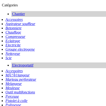
Catégories
Chantier
Accessoires
Aspirateur souffleur
Betonniere
Chauffage
Compresseur
Eclairage
Electricite
Groupe electrogene
Nettoyeur
Scie
Electroportatif
Accessoires
MÃ?Â©langeur
Marteau perforateur
Melangeur
Meuleuse
Outil multifonctions
Perceuse
Pistolet à colle
Polisseuse