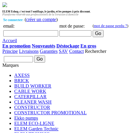
ELEM Eshop, c'est tout l'outillage, le jardin, et les pompes à prix discount.
Plateforme réservée aux professionnels de la livraison à domicile
(
créer un compte
)
Se connecter:
email:
mot de passe:
(
mot de passe perdu ?
)
Accueil
En promotion
Nouveautés
Déstockage
En gros
Principe
Livraisons
Garanties
SAV
Contact
Rechercher
Marques
AXESS
BRICK
BUILD WORKER
CABLE WORK
CATERPILLAR
CLEANER WASH
CONSTRUCTOR
CONSTRUCTOR PROMOTIONAL
Ekko pumps
ELEM ECO-LIGNE
ELEM Garden Technic