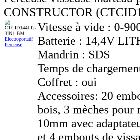
CONSTRUCTOR (CTCID1
Vitesse à vide : 0-9
Batterie : 14,4V L
Electroportatif
Perceuse
Mandrin : SDS
Temps de chargement
Coffret : oui
Accessoires: 20 embo
bois, 3 mèches pour 
10mm avec adaptateu
et 4 embouts de vis