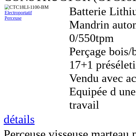
Batterie Lith
Electroportatif
Perceuse
Mandrin auto
0/550tpm
Perçage bois/
17+1 présélet
Vendu avec acc
Equipée d une
travail
détails
Perceuse visseuse marteau 