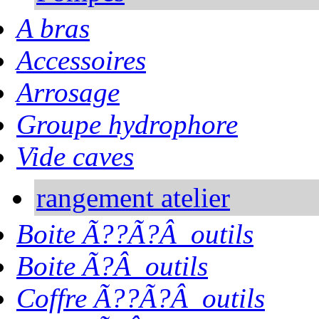
A bras
Accessoires
Arrosage
Groupe hydrophore
Vide caves
rangement atelier
Boite Ã??Ã?Â outils
Boite Ã?Â outils
Coffre Ã??Ã?Â outils