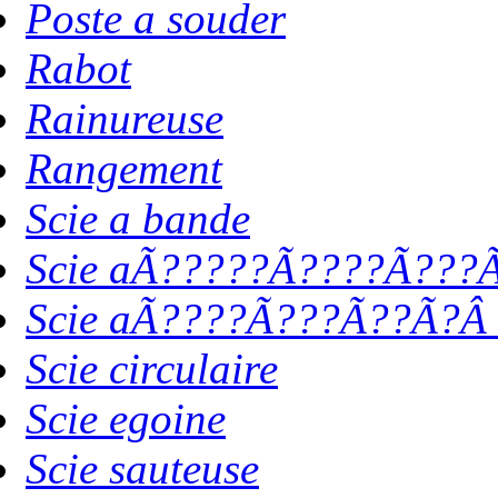
Poste a souder
Rabot
Rainureuse
Rangement
Scie a bande
Scie aÃ?????Ã????Ã???Ã
Scie aÃ????Ã???Ã??Ã?Â 
Scie circulaire
Scie egoine
Scie sauteuse