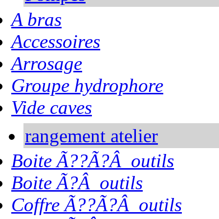
A bras
Accessoires
Arrosage
Groupe hydrophore
Vide caves
rangement atelier
Boite Ã??Ã?Â outils
Boite Ã?Â outils
Coffre Ã??Ã?Â outils