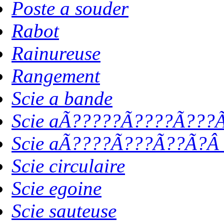
Poste a souder
Rabot
Rainureuse
Rangement
Scie a bande
Scie aÃ?????Ã????Ã???Ã
Scie aÃ????Ã???Ã??Ã?Â 
Scie circulaire
Scie egoine
Scie sauteuse