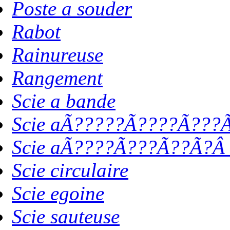
Poste a souder
Rabot
Rainureuse
Rangement
Scie a bande
Scie aÃ?????Ã????Ã???Ã
Scie aÃ????Ã???Ã??Ã?Â 
Scie circulaire
Scie egoine
Scie sauteuse