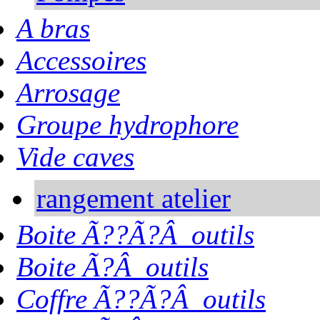
A bras
Accessoires
Arrosage
Groupe hydrophore
Vide caves
rangement atelier
Boite Ã??Ã?Â outils
Boite Ã?Â outils
Coffre Ã??Ã?Â outils