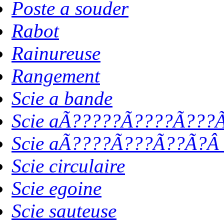
Poste a souder
Rabot
Rainureuse
Rangement
Scie a bande
Scie aÃ?????Ã????Ã???Ã
Scie aÃ????Ã???Ã??Ã?Â 
Scie circulaire
Scie egoine
Scie sauteuse