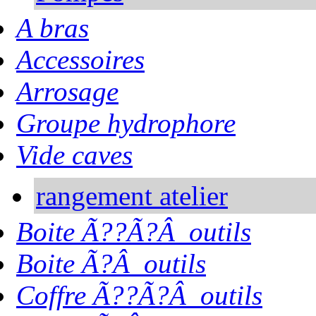
A bras
Accessoires
Arrosage
Groupe hydrophore
Vide caves
rangement atelier
Boite Ã??Ã?Â outils
Boite Ã?Â outils
Coffre Ã??Ã?Â outils