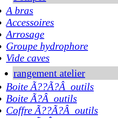
A bras
Accessoires
Arrosage
Groupe hydrophore
Vide caves
rangement atelier
Boite Ã??Ã?Â outils
Boite Ã?Â outils
Coffre Ã??Ã?Â outils