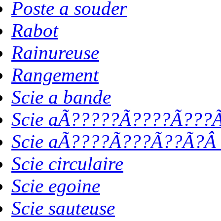
Poste a souder
Rabot
Rainureuse
Rangement
Scie a bande
Scie aÃ?????Ã????Ã???Ã
Scie aÃ????Ã???Ã??Ã?Â 
Scie circulaire
Scie egoine
Scie sauteuse