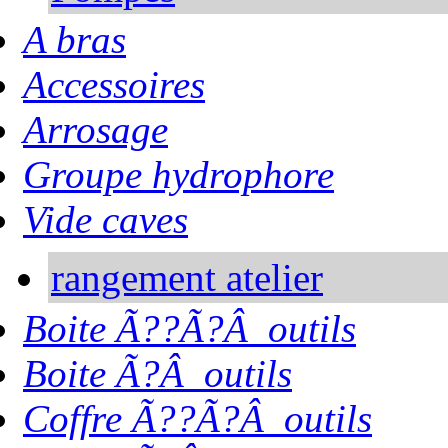
A bras
Accessoires
Arrosage
Groupe hydrophore
Vide caves
rangement atelier
Boite Ã??Ã?Â outils
Boite Ã?Â outils
Coffre Ã??Ã?Â outils