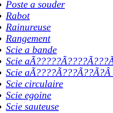
Poste a souder
Rabot
Rainureuse
Rangement
Scie a bande
Scie aÃ?????Ã????Ã???Ã
Scie aÃ????Ã???Ã??Ã?Â 
Scie circulaire
Scie egoine
Scie sauteuse