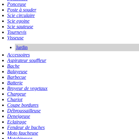
Ponceuse
Poste à souder
Scie circulaire
Scie egoine
Scie sauteuse
Tournevis
Visseuse
Jardin
Accessoires
Aspirateur souffleur
Bache
Balayeuse
Barbecue
Batterie
Broyeur de vegetaux
Chargeur
Chariot
Coupe bordures
Débroussailleuse
Deneigeuse
Eclairage
Fendeur de buches
Moto faucheuse
Motobineuse