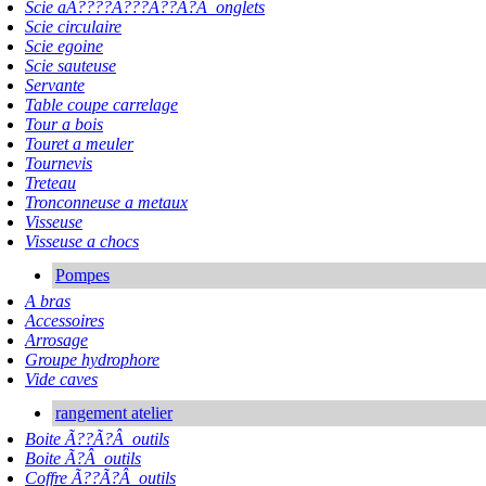
Scie aÃ????Ã???Ã??Ã?Â onglets
Scie circulaire
Scie egoine
Scie sauteuse
Servante
Table coupe carrelage
Tour a bois
Touret a meuler
Tournevis
Treteau
Tronconneuse a metaux
Visseuse
Visseuse a chocs
Pompes
A bras
Accessoires
Arrosage
Groupe hydrophore
Vide caves
rangement atelier
Boite Ã??Ã?Â outils
Boite Ã?Â outils
Coffre Ã??Ã?Â outils