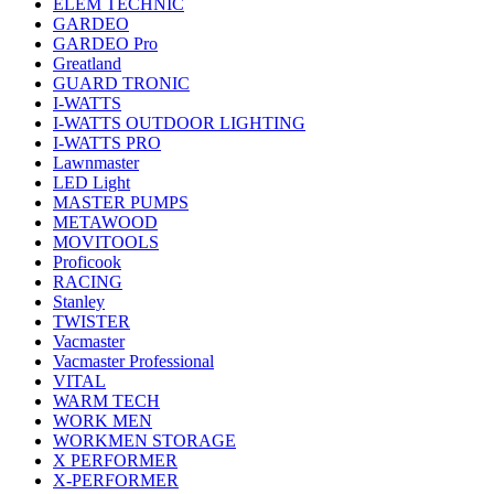
ELEM TECHNIC
GARDEO
GARDEO Pro
Greatland
GUARD TRONIC
I-WATTS
I-WATTS OUTDOOR LIGHTING
I-WATTS PRO
Lawnmaster
LED Light
MASTER PUMPS
METAWOOD
MOVITOOLS
Proficook
RACING
Stanley
TWISTER
Vacmaster
Vacmaster Professional
VITAL
WARM TECH
WORK MEN
WORKMEN STORAGE
X PERFORMER
X-PERFORMER