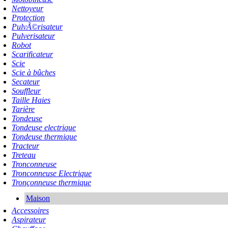
Nettoyeur
Protection
PulvÃ©risateur
Pulverisateur
Robot
Scarificateur
Scie
Scie à bûches
Secateur
Souffleur
Taille Haies
Tarière
Tondeuse
Tondeuse electrique
Tondeuse thermique
Tracteur
Treteau
Tronconneuse
Tronconneuse Electrique
Tronçonneuse thermique
Maison
Accessoires
Aspirateur