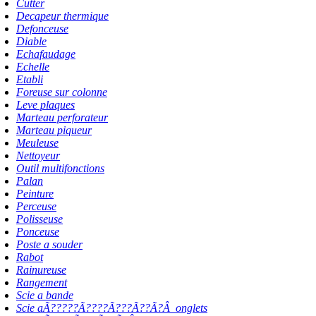
Cutter
Decapeur thermique
Defonceuse
Diable
Echafaudage
Echelle
Etabli
Foreuse sur colonne
Leve plaques
Marteau perforateur
Marteau piqueur
Meuleuse
Nettoyeur
Outil multifonctions
Palan
Peinture
Perceuse
Polisseuse
Ponceuse
Poste a souder
Rabot
Rainureuse
Rangement
Scie a bande
Scie aÃ?????Ã????Ã???Ã??Ã?Â onglets