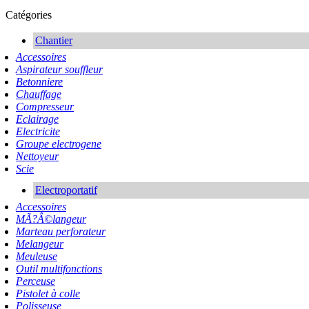
Catégories
Chantier
Accessoires
Aspirateur souffleur
Betonniere
Chauffage
Compresseur
Eclairage
Electricite
Groupe electrogene
Nettoyeur
Scie
Electroportatif
Accessoires
MÃ?Â©langeur
Marteau perforateur
Melangeur
Meuleuse
Outil multifonctions
Perceuse
Pistolet à colle
Polisseuse