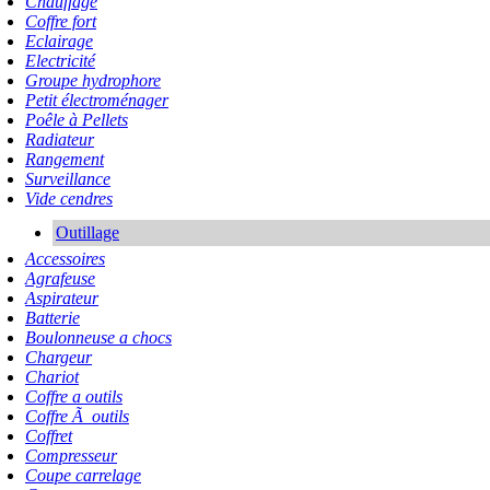
Chauffage
Coffre fort
Eclairage
Electricité
Groupe hydrophore
Petit électroménager
Poêle à Pellets
Radiateur
Rangement
Surveillance
Vide cendres
Outillage
Accessoires
Agrafeuse
Aspirateur
Batterie
Boulonneuse a chocs
Chargeur
Chariot
Coffre a outils
Coffre Ã outils
Coffret
Compresseur
Coupe carrelage