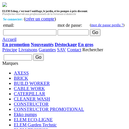
ELEM Eshop, c'est tout l'outillage, le jardin, et les pompes à prix discount.
Plateforme réservée aux professionnels de la livraison à domicile
(
créer un compte
)
Se connecter:
email:
mot de passe:
(
mot de passe perdu ?
)
Accueil
En promotion
Nouveautés
Déstockage
En gros
Principe
Livraisons
Garanties
SAV
Contact
Rechercher
Marques
AXESS
BRICK
BUILD WORKER
CABLE WORK
CATERPILLAR
CLEANER WASH
CONSTRUCTOR
CONSTRUCTOR PROMOTIONAL
Ekko pumps
ELEM ECO-LIGNE
ELEM Garden Technic