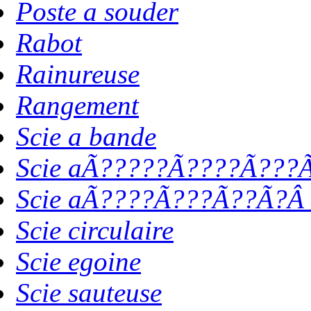
Poste a souder
Rabot
Rainureuse
Rangement
Scie a bande
Scie aÃ?????Ã????Ã???Ã
Scie aÃ????Ã???Ã??Ã?Â 
Scie circulaire
Scie egoine
Scie sauteuse