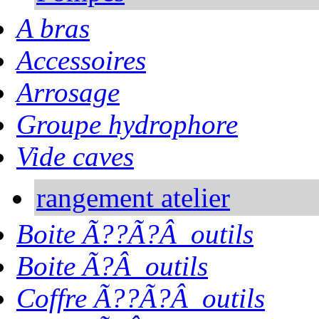
A bras
Accessoires
Arrosage
Groupe hydrophore
Vide caves
rangement atelier
Boite Ã??Ã?Â outils
Boite Ã?Â outils
Coffre Ã??Ã?Â outils