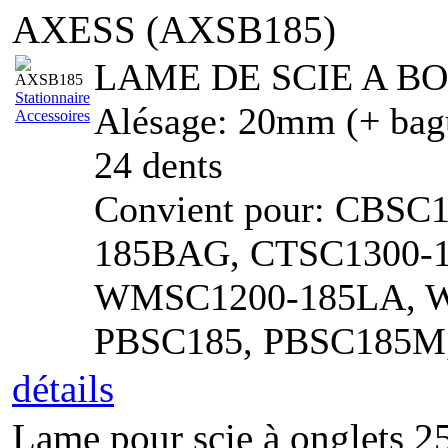
AXESS (AXSB185)
LAME DE SCIE A B
Stationnaire
Alésage: 20mm (+ bag
Accessoires
24 dents
Convient pour: CBSC
185BAG, CTSC1300-
WMSC1200-185LA, 
PBSC185, PBSC185M
détails
Lame pour scie à onglets 