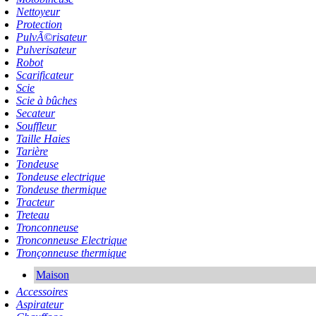
Nettoyeur
Protection
PulvÃ©risateur
Pulverisateur
Robot
Scarificateur
Scie
Scie à bûches
Secateur
Souffleur
Taille Haies
Tarière
Tondeuse
Tondeuse electrique
Tondeuse thermique
Tracteur
Treteau
Tronconneuse
Tronconneuse Electrique
Tronçonneuse thermique
Maison
Accessoires
Aspirateur