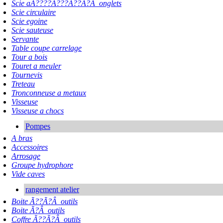
Scie aÃ????Ã???Ã??Ã?Â onglets
Scie circulaire
Scie egoine
Scie sauteuse
Servante
Table coupe carrelage
Tour a bois
Touret a meuler
Tournevis
Treteau
Tronconneuse a metaux
Visseuse
Visseuse a chocs
Pompes
A bras
Accessoires
Arrosage
Groupe hydrophore
Vide caves
rangement atelier
Boite Ã??Ã?Â outils
Boite Ã?Â outils
Coffre Ã??Ã?Â outils