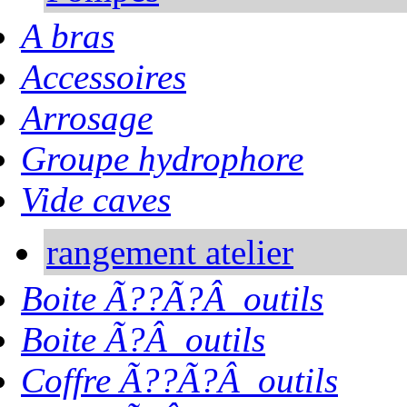
A bras
Accessoires
Arrosage
Groupe hydrophore
Vide caves
rangement atelier
Boite Ã??Ã?Â outils
Boite Ã?Â outils
Coffre Ã??Ã?Â outils