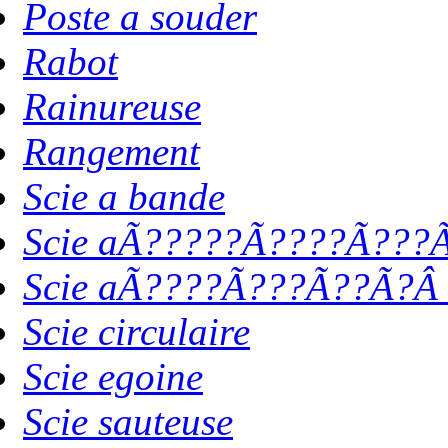
Poste a souder
Rabot
Rainureuse
Rangement
Scie a bande
Scie aÃ?????Ã????Ã???Ã
Scie aÃ????Ã???Ã??Ã?Â 
Scie circulaire
Scie egoine
Scie sauteuse