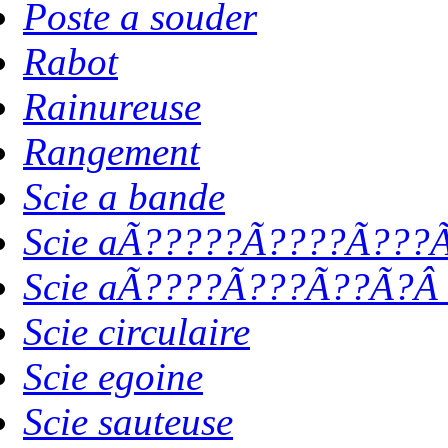
Poste a souder
Rabot
Rainureuse
Rangement
Scie a bande
Scie aÃ?????Ã????Ã???Ã
Scie aÃ????Ã???Ã??Ã?Â 
Scie circulaire
Scie egoine
Scie sauteuse