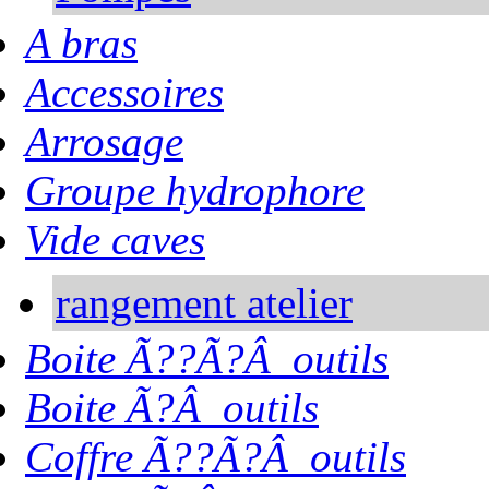
A bras
Accessoires
Arrosage
Groupe hydrophore
Vide caves
rangement atelier
Boite Ã??Ã?Â outils
Boite Ã?Â outils
Coffre Ã??Ã?Â outils