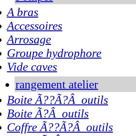
A bras
Accessoires
Arrosage
Groupe hydrophore
Vide caves
rangement atelier
Boite Ã??Ã?Â outils
Boite Ã?Â outils
Coffre Ã??Ã?Â outils