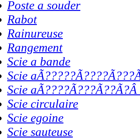
Poste a souder
Rabot
Rainureuse
Rangement
Scie a bande
Scie aÃ?????Ã????Ã???Ã
Scie aÃ????Ã???Ã??Ã?Â 
Scie circulaire
Scie egoine
Scie sauteuse