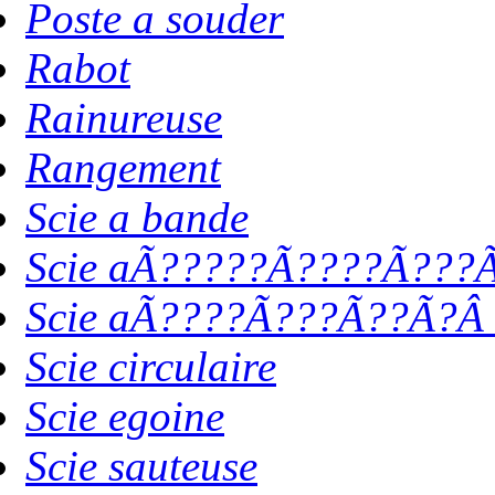
Poste a souder
Rabot
Rainureuse
Rangement
Scie a bande
Scie aÃ?????Ã????Ã???Ã
Scie aÃ????Ã???Ã??Ã?Â 
Scie circulaire
Scie egoine
Scie sauteuse