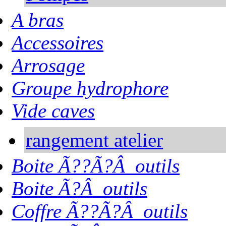
A bras
Accessoires
Arrosage
Groupe hydrophore
Vide caves
rangement atelier
Boite Ã??Ã?Â outils
Boite Ã?Â outils
Coffre Ã??Ã?Â outils