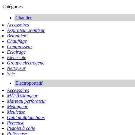
Catégories
Chantier
Accessoires
Aspirateur souffleur
Betonniere
Chauffage
Compresseur
Eclairage
Electricite
Groupe electrogene
Nettoyeur
Scie
Electroportatif
Accessoires
MÃ?Â©langeur
Marteau perforateur
Melangeur
Meuleuse
Outil multifonctions
Perceuse
Pistolet à colle
Polisseuse