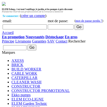
ELEM Eshop, c'est tout l'outillage, le jardin, et les pompes à prix discount.
Plateforme réservée aux professionnels de la livraison à domicile
(
créer un compte
)
Se connecter:
email:
mot de passe:
(
mot de passe perdu ?
)
Accueil
En promotion
Nouveautés
Déstockage
En gros
Principe
Livraisons
Garanties
SAV
Contact
Rechercher
Marques
AXESS
BRICK
BUILD WORKER
CABLE WORK
CATERPILLAR
CLEANER WASH
CONSTRUCTOR
CONSTRUCTOR PROMOTIONAL
Ekko pumps
ELEM ECO-LIGNE
ELEM Garden Technic