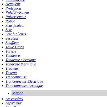
Nettoyeur
Protection
PulvÃ©risateur
Pulverisateur
Robot
Scarificateur
Scie
Scie à bûches
Secateur
Souffleur
Taille Haies
Tarière
Tondeuse
Tondeuse electrique
Tondeuse thermique
Tracteur
Treteau
Tronconneuse
Tronconneuse Electrique
Tronçonneuse thermique
Maison
Accessoires
Aspirateur