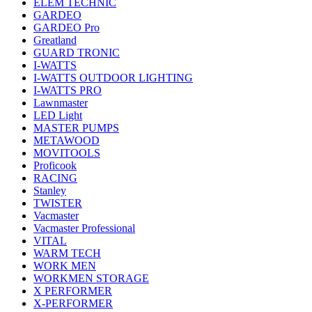
ELEM TECHNIC
GARDEO
GARDEO Pro
Greatland
GUARD TRONIC
I-WATTS
I-WATTS OUTDOOR LIGHTING
I-WATTS PRO
Lawnmaster
LED Light
MASTER PUMPS
METAWOOD
MOVITOOLS
Proficook
RACING
Stanley
TWISTER
Vacmaster
Vacmaster Professional
VITAL
WARM TECH
WORK MEN
WORKMEN STORAGE
X PERFORMER
X-PERFORMER