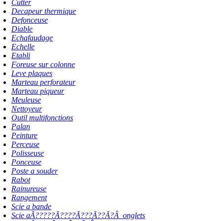
Cutter
Decapeur thermique
Defonceuse
Diable
Echafaudage
Echelle
Etabli
Foreuse sur colonne
Leve plaques
Marteau perforateur
Marteau piqueur
Meuleuse
Nettoyeur
Outil multifonctions
Palan
Peinture
Perceuse
Polisseuse
Ponceuse
Poste a souder
Rabot
Rainureuse
Rangement
Scie a bande
Scie aÃ?????Ã????Ã???Ã??Ã?Â onglets