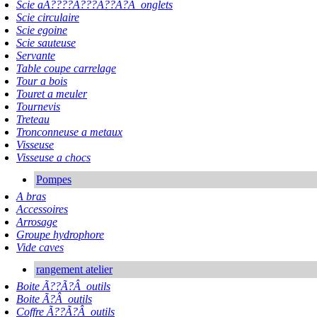
Scie aÃ????Ã???Ã??Ã?Â onglets
Scie circulaire
Scie egoine
Scie sauteuse
Servante
Table coupe carrelage
Tour a bois
Touret a meuler
Tournevis
Treteau
Tronconneuse a metaux
Visseuse
Visseuse a chocs
Pompes
A bras
Accessoires
Arrosage
Groupe hydrophore
Vide caves
rangement atelier
Boite Ã??Ã?Â outils
Boite Ã?Â outils
Coffre Ã??Ã?Â outils