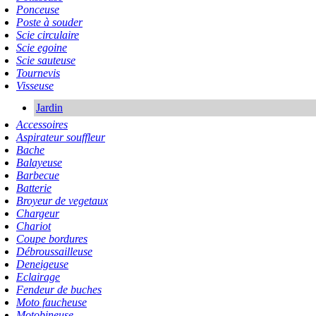
Ponceuse
Poste à souder
Scie circulaire
Scie egoine
Scie sauteuse
Tournevis
Visseuse
Jardin
Accessoires
Aspirateur souffleur
Bache
Balayeuse
Barbecue
Batterie
Broyeur de vegetaux
Chargeur
Chariot
Coupe bordures
Débroussailleuse
Deneigeuse
Eclairage
Fendeur de buches
Moto faucheuse
Motobineuse