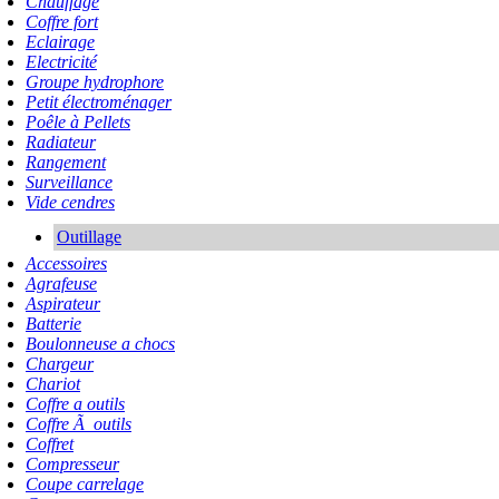
Chauffage
Coffre fort
Eclairage
Electricité
Groupe hydrophore
Petit électroménager
Poêle à Pellets
Radiateur
Rangement
Surveillance
Vide cendres
Outillage
Accessoires
Agrafeuse
Aspirateur
Batterie
Boulonneuse a chocs
Chargeur
Chariot
Coffre a outils
Coffre Ã outils
Coffret
Compresseur
Coupe carrelage