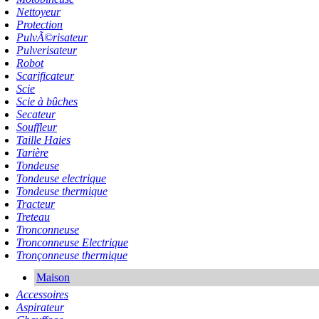
Nettoyeur
Protection
PulvÃ©risateur
Pulverisateur
Robot
Scarificateur
Scie
Scie à bûches
Secateur
Souffleur
Taille Haies
Tarière
Tondeuse
Tondeuse electrique
Tondeuse thermique
Tracteur
Treteau
Tronconneuse
Tronconneuse Electrique
Tronçonneuse thermique
Maison
Accessoires
Aspirateur