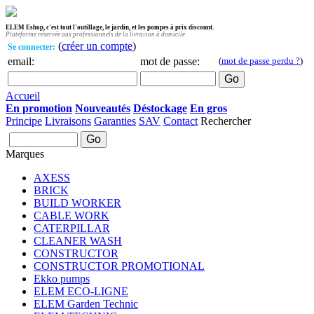
ELEM Eshop, c'est tout l'outillage, le jardin, et les pompes à prix discount.
Plateforme réservée aux professionnels de la livraison à domicile
(
créer un compte
)
Se connecter:
email:
mot de passe:
(
mot de passe perdu ?
)
Accueil
En promotion
Nouveautés
Déstockage
En gros
Principe
Livraisons
Garanties
SAV
Contact
Rechercher
Marques
AXESS
BRICK
BUILD WORKER
CABLE WORK
CATERPILLAR
CLEANER WASH
CONSTRUCTOR
CONSTRUCTOR PROMOTIONAL
Ekko pumps
ELEM ECO-LIGNE
ELEM Garden Technic