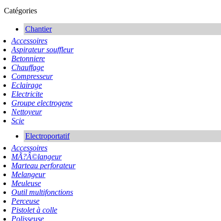
Catégories
Chantier
Accessoires
Aspirateur souffleur
Betonniere
Chauffage
Compresseur
Eclairage
Electricite
Groupe electrogene
Nettoyeur
Scie
Electroportatif
Accessoires
MÃ?Â©langeur
Marteau perforateur
Melangeur
Meuleuse
Outil multifonctions
Perceuse
Pistolet à colle
Polisseuse