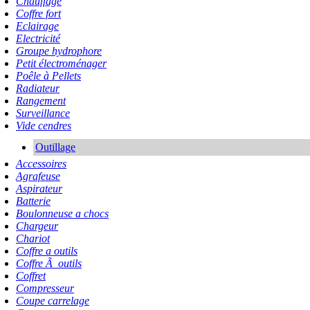
Chauffage
Coffre fort
Eclairage
Electricité
Groupe hydrophore
Petit électroménager
Poêle à Pellets
Radiateur
Rangement
Surveillance
Vide cendres
Outillage
Accessoires
Agrafeuse
Aspirateur
Batterie
Boulonneuse a chocs
Chargeur
Chariot
Coffre a outils
Coffre Ã outils
Coffret
Compresseur
Coupe carrelage