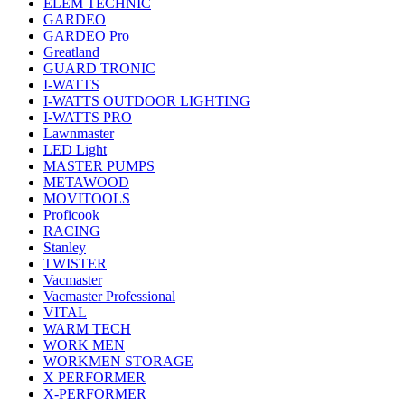
ELEM TECHNIC
GARDEO
GARDEO Pro
Greatland
GUARD TRONIC
I-WATTS
I-WATTS OUTDOOR LIGHTING
I-WATTS PRO
Lawnmaster
LED Light
MASTER PUMPS
METAWOOD
MOVITOOLS
Proficook
RACING
Stanley
TWISTER
Vacmaster
Vacmaster Professional
VITAL
WARM TECH
WORK MEN
WORKMEN STORAGE
X PERFORMER
X-PERFORMER