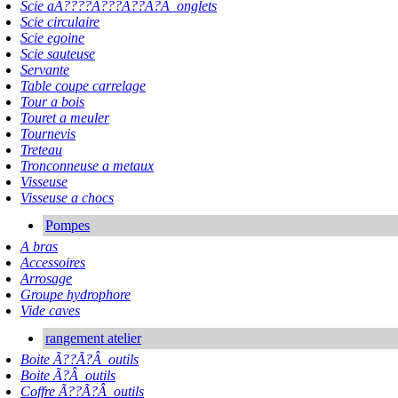
Scie aÃ????Ã???Ã??Ã?Â onglets
Scie circulaire
Scie egoine
Scie sauteuse
Servante
Table coupe carrelage
Tour a bois
Touret a meuler
Tournevis
Treteau
Tronconneuse a metaux
Visseuse
Visseuse a chocs
Pompes
A bras
Accessoires
Arrosage
Groupe hydrophore
Vide caves
rangement atelier
Boite Ã??Ã?Â outils
Boite Ã?Â outils
Coffre Ã??Ã?Â outils