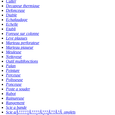
Cutter
Decapeur thermique
Defonceuse
Diable
Echafaudage
Echelle
Etabli
Foreuse sur colonne
Leve plaques
Marteau perforateur
Marteau piqueur
Meuleuse
Nettoyeur
Outil multifonctions
Palan
Peinture
Perceuse
Polisseuse
Ponceuse
Poste a souder
Rabot
Rainureuse
Rangement
Scie a bande
Scie aÃ?????Ã????Ã???Ã??Ã?Â onglets