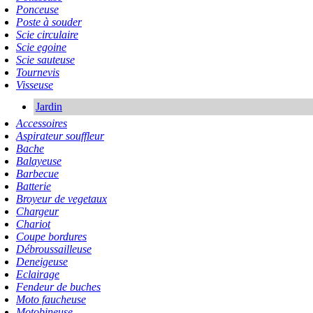
Ponceuse
Poste à souder
Scie circulaire
Scie egoine
Scie sauteuse
Tournevis
Visseuse
Jardin
Accessoires
Aspirateur souffleur
Bache
Balayeuse
Barbecue
Batterie
Broyeur de vegetaux
Chargeur
Chariot
Coupe bordures
Débroussailleuse
Deneigeuse
Eclairage
Fendeur de buches
Moto faucheuse
Motobineuse