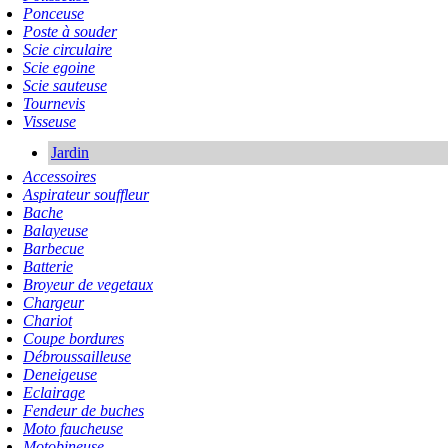
Ponceuse
Poste à souder
Scie circulaire
Scie egoine
Scie sauteuse
Tournevis
Visseuse
Jardin
Accessoires
Aspirateur souffleur
Bache
Balayeuse
Barbecue
Batterie
Broyeur de vegetaux
Chargeur
Chariot
Coupe bordures
Débroussailleuse
Deneigeuse
Eclairage
Fendeur de buches
Moto faucheuse
Motobineuse