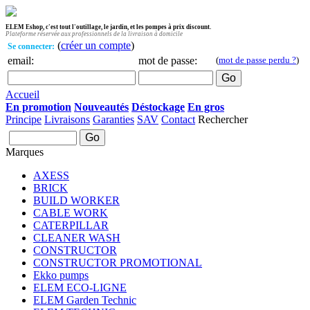
ELEM Eshop, c'est tout l'outillage, le jardin, et les pompes à prix discount.
Plateforme réservée aux professionnels de la livraison à domicile
(
créer un compte
)
Se connecter:
email:
mot de passe:
(
mot de passe perdu ?
)
Accueil
En promotion
Nouveautés
Déstockage
En gros
Principe
Livraisons
Garanties
SAV
Contact
Rechercher
Marques
AXESS
BRICK
BUILD WORKER
CABLE WORK
CATERPILLAR
CLEANER WASH
CONSTRUCTOR
CONSTRUCTOR PROMOTIONAL
Ekko pumps
ELEM ECO-LIGNE
ELEM Garden Technic