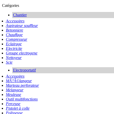
Catégories
Chantier
Accessoires
Aspirateur souffleur
Betonniere
Chauffage
Compresseur
Eclairage
Electricite
Groupe electrogene
Nettoyeur
Scie
Electroportatif
Accessoires
MÃ?Â©langeur
Marteau perforateur
Melangeur
Meuleuse
Outil multifonctions
Perceuse
Pistolet à colle
Polisseuse