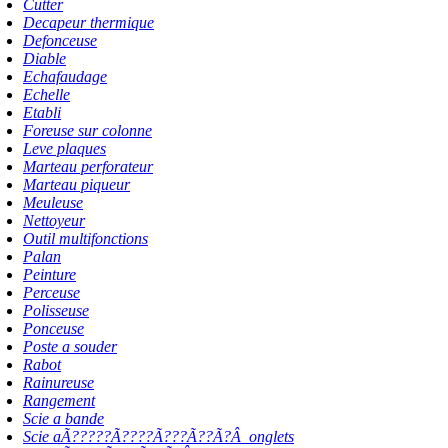
Cutter
Decapeur thermique
Defonceuse
Diable
Echafaudage
Echelle
Etabli
Foreuse sur colonne
Leve plaques
Marteau perforateur
Marteau piqueur
Meuleuse
Nettoyeur
Outil multifonctions
Palan
Peinture
Perceuse
Polisseuse
Ponceuse
Poste a souder
Rabot
Rainureuse
Rangement
Scie a bande
Scie aÃ?????Ã????Ã???Ã??Ã?Â onglets