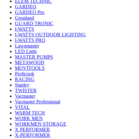
ELEM TECHNIC
GARDEO
GARDEO Pro
Greatland
GUARD TRONIC
I-WATTS
I-WATTS OUTDOOR LIGHTING
I-WATTS PRO
Lawnmaster
LED Light
MASTER PUMPS
METAWOOD
MOVITOOLS
Proficook
RACING
Stanley
TWISTER
Vacmaster
Vacmaster Professional
VITAL
WARM TECH
WORK MEN
WORKMEN STORAGE
X PERFORMER
X-PERFORMER