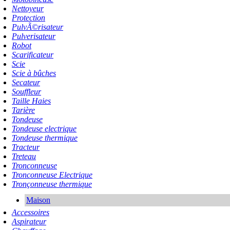
Nettoyeur
Protection
PulvÃ©risateur
Pulverisateur
Robot
Scarificateur
Scie
Scie à bûches
Secateur
Souffleur
Taille Haies
Tarière
Tondeuse
Tondeuse electrique
Tondeuse thermique
Tracteur
Treteau
Tronconneuse
Tronconneuse Electrique
Tronçonneuse thermique
Maison
Accessoires
Aspirateur