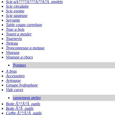
Scie aÃ????Ã???Ã??Ã?Â onglets
Scie circulaire
Scie egoine
Scie sauteuse
Servante
Table coupe carrelage
Tour a bois
Touret a meuler
Tournevis
Treteau
Tronconneuse a metaux
Visseuse
Visseuse a chocs
Pompes
A bras
Accessoires
Arrosage
Groupe hydrophore
Vide caves
rangement atelier
Boite Ã??Ã?Â outils
Boite Ã?Â outils
Coffre Ã??Ã?Â outils