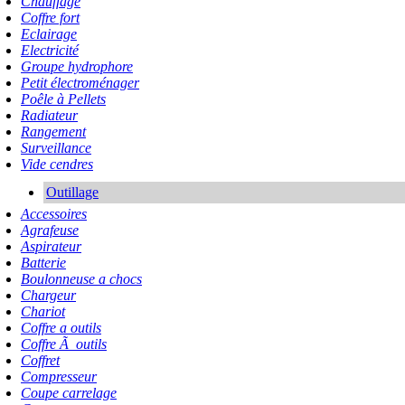
Chauffage
Coffre fort
Eclairage
Electricité
Groupe hydrophore
Petit électroménager
Poêle à Pellets
Radiateur
Rangement
Surveillance
Vide cendres
Outillage
Accessoires
Agrafeuse
Aspirateur
Batterie
Boulonneuse a chocs
Chargeur
Chariot
Coffre a outils
Coffre Ã outils
Coffret
Compresseur
Coupe carrelage