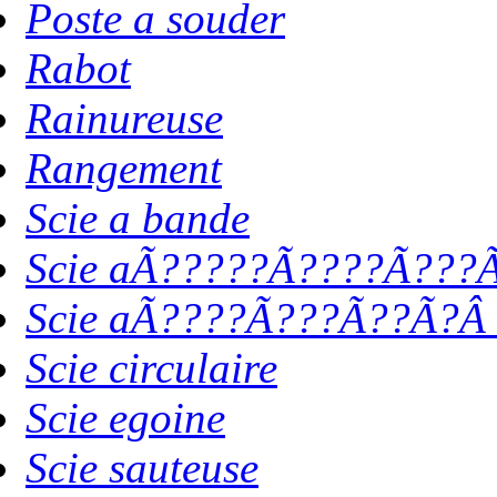
Poste a souder
Rabot
Rainureuse
Rangement
Scie a bande
Scie aÃ?????Ã????Ã???Ã
Scie aÃ????Ã???Ã??Ã?Â 
Scie circulaire
Scie egoine
Scie sauteuse