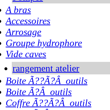
A bras
Accessoires
Arrosage
Groupe hydrophore
Vide caves
rangement atelier
Boite Ã??Ã?Â outils
Boite Ã?Â outils
Coffre Ã??Ã?Â outils