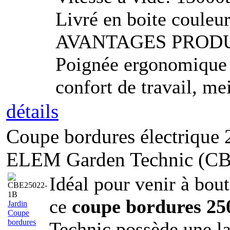
Livré en boite couleu
AVANTAGES PROD
Poignée ergonomique a
confort de travail, me
détails
Coupe bordures électriqu
ELEM Garden Technic (C
Idéal pour venir à bou
ce
coupe bordures 2
Jardin
Coupe
bordures
Technic possède une l