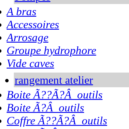
A bras
Accessoires
Arrosage
Groupe hydrophore
Vide caves
rangement atelier
Boite Ã??Ã?Â outils
Boite Ã?Â outils
Coffre Ã??Ã?Â outils