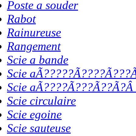
Poste a souder
Rabot
Rainureuse
Rangement
Scie a bande
Scie aÃ?????Ã????Ã???Ã
Scie aÃ????Ã???Ã??Ã?Â 
Scie circulaire
Scie egoine
Scie sauteuse