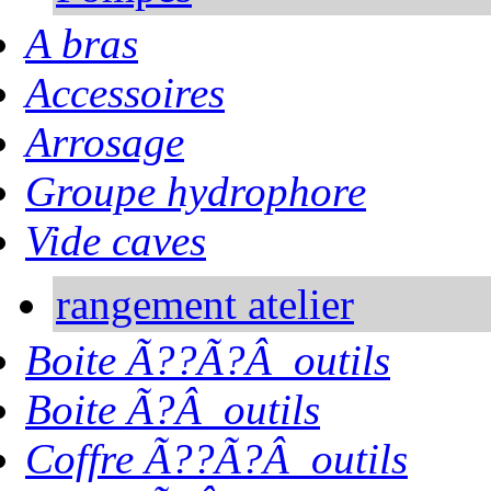
A bras
Accessoires
Arrosage
Groupe hydrophore
Vide caves
rangement atelier
Boite Ã??Ã?Â outils
Boite Ã?Â outils
Coffre Ã??Ã?Â outils