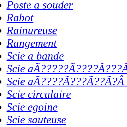
Poste a souder
Rabot
Rainureuse
Rangement
Scie a bande
Scie aÃ?????Ã????Ã???Ã
Scie aÃ????Ã???Ã??Ã?Â 
Scie circulaire
Scie egoine
Scie sauteuse