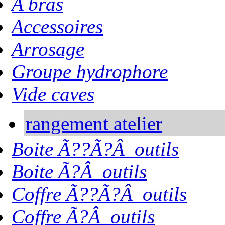
A bras
Accessoires
Arrosage
Groupe hydrophore
Vide caves
rangement atelier
Boite Ã??Ã?Â outils
Boite Ã?Â outils
Coffre Ã??Ã?Â outils
Coffre Ã?Â outils