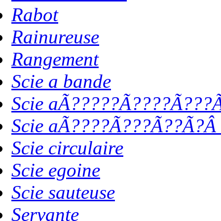
Rabot
Rainureuse
Rangement
Scie a bande
Scie aÃ?????Ã????Ã???Ã
Scie aÃ????Ã???Ã??Ã?Â 
Scie circulaire
Scie egoine
Scie sauteuse
Servante