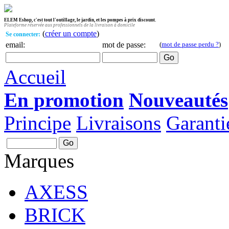
ELEM Eshop, c'est tout l'outillage, le jardin, et les pompes à prix discount.
Plateforme réservée aux professionnels de la livraison à domicile
(
créer un compte
)
Se connecter:
email:
mot de passe:
(
mot de passe perdu ?
)
Accueil
En promotion
Nouveautés
Principe
Livraisons
Garanti
Marques
AXESS
BRICK