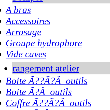
A bras
Accessoires
Arrosage
Groupe hydrophore
Vide caves
rangement atelier
Boite Ã??Ã?Â outils
Boite Ã?Â outils
Coffre Ã??Ã?Â outils