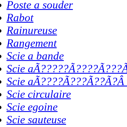
Poste a souder
Rabot
Rainureuse
Rangement
Scie a bande
Scie aÃ?????Ã????Ã???Ã
Scie aÃ????Ã???Ã??Ã?Â 
Scie circulaire
Scie egoine
Scie sauteuse