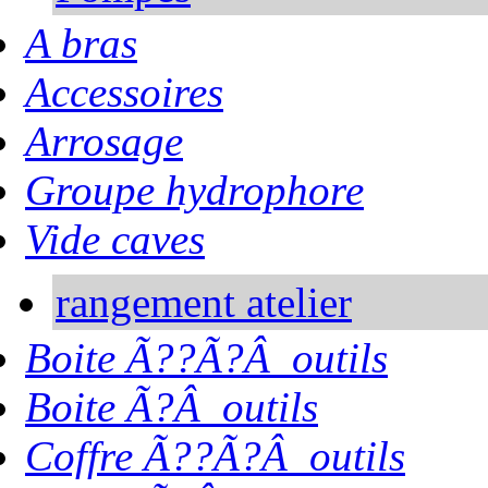
A bras
Accessoires
Arrosage
Groupe hydrophore
Vide caves
rangement atelier
Boite Ã??Ã?Â outils
Boite Ã?Â outils
Coffre Ã??Ã?Â outils