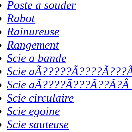
Poste a souder
Rabot
Rainureuse
Rangement
Scie a bande
Scie aÃ?????Ã????Ã???Ã
Scie aÃ????Ã???Ã??Ã?Â 
Scie circulaire
Scie egoine
Scie sauteuse