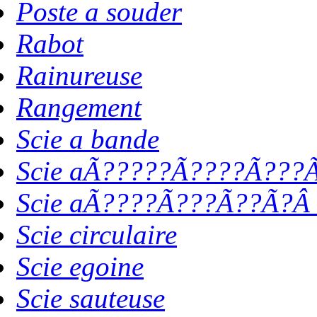
Poste a souder
Rabot
Rainureuse
Rangement
Scie a bande
Scie aÃ?????Ã????Ã???Ã
Scie aÃ????Ã???Ã??Ã?Â 
Scie circulaire
Scie egoine
Scie sauteuse