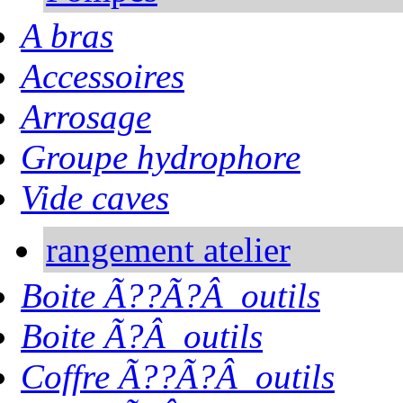
A bras
Accessoires
Arrosage
Groupe hydrophore
Vide caves
rangement atelier
Boite Ã??Ã?Â outils
Boite Ã?Â outils
Coffre Ã??Ã?Â outils