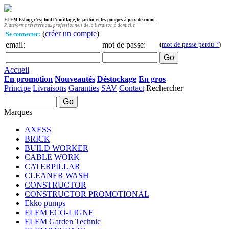
ELEM Eshop, c'est tout l'outillage, le jardin, et les pompes à prix discount.
Plateforme réservée aux professionnels de la livraison à domicile
(
créer un compte
)
Se connecter:
email:
mot de passe:
(
mot de passe perdu ?
)
Accueil
En promotion
Nouveautés
Déstockage
En gros
Principe
Livraisons
Garanties
SAV
Contact
Rechercher
Marques
AXESS
BRICK
BUILD WORKER
CABLE WORK
CATERPILLAR
CLEANER WASH
CONSTRUCTOR
CONSTRUCTOR PROMOTIONAL
Ekko pumps
ELEM ECO-LIGNE
ELEM Garden Technic