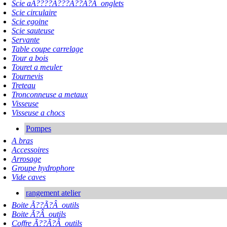
Scie aÃ????Ã???Ã??Ã?Â onglets
Scie circulaire
Scie egoine
Scie sauteuse
Servante
Table coupe carrelage
Tour a bois
Touret a meuler
Tournevis
Treteau
Tronconneuse a metaux
Visseuse
Visseuse a chocs
Pompes
A bras
Accessoires
Arrosage
Groupe hydrophore
Vide caves
rangement atelier
Boite Ã??Ã?Â outils
Boite Ã?Â outils
Coffre Ã??Ã?Â outils