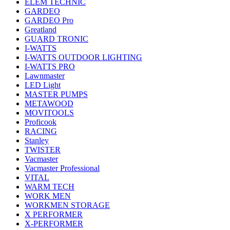
ELEM TECHNIC
GARDEO
GARDEO Pro
Greatland
GUARD TRONIC
I-WATTS
I-WATTS OUTDOOR LIGHTING
I-WATTS PRO
Lawnmaster
LED Light
MASTER PUMPS
METAWOOD
MOVITOOLS
Proficook
RACING
Stanley
TWISTER
Vacmaster
Vacmaster Professional
VITAL
WARM TECH
WORK MEN
WORKMEN STORAGE
X PERFORMER
X-PERFORMER