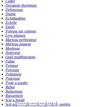
Cutter
Decapeur thermique
Defonceuse
Diable
Echafaudage
Echelle
Etabli
Foreuse sur colonne
Leve plaques
Marteau perforateur
Marteau piqueur
Meuleuse
Nettoyeur
Outil multifonctions
Palan
Peinture
Perceuse
Polisseuse
Ponceuse
Poste a souder
Rabot
Rainureuse
Rangement
Scie a bande
Scie aÃ?????Ã????Ã???Ã??Ã?Â onglets