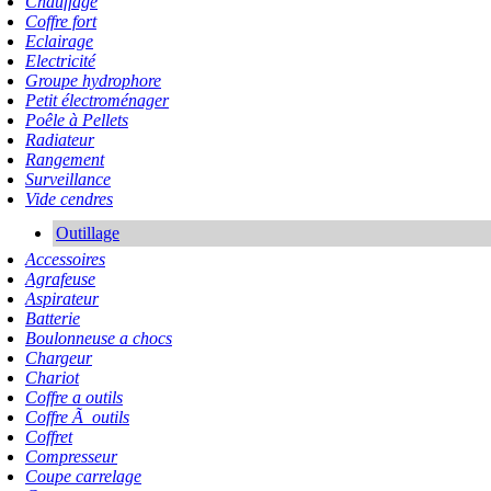
Chauffage
Coffre fort
Eclairage
Electricité
Groupe hydrophore
Petit électroménager
Poêle à Pellets
Radiateur
Rangement
Surveillance
Vide cendres
Outillage
Accessoires
Agrafeuse
Aspirateur
Batterie
Boulonneuse a chocs
Chargeur
Chariot
Coffre a outils
Coffre Ã outils
Coffret
Compresseur
Coupe carrelage