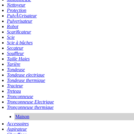
Nettoyeur
Protection
PulvÃ©risateur
Pulverisateur
Robot
Scarificateur
Scie
Scie à bûches
Secateur
Souffleur
Taille Haies
Tarière
Tondeuse
Tondeuse electrique
Tondeuse thermique
Tracteur
Treteau
Tronconneuse
Tronconneuse Electrique
Tronçonneuse thermique
Maison
Accessoires
Aspirateur