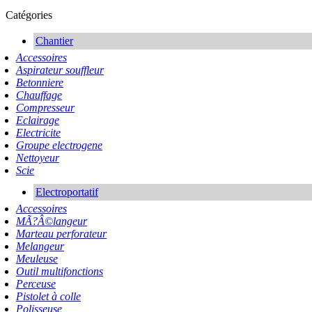
Catégories
Chantier
Accessoires
Aspirateur souffleur
Betonniere
Chauffage
Compresseur
Eclairage
Electricite
Groupe electrogene
Nettoyeur
Scie
Electroportatif
Accessoires
MÃ?Â©langeur
Marteau perforateur
Melangeur
Meuleuse
Outil multifonctions
Perceuse
Pistolet à colle
Polisseuse