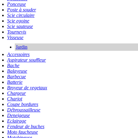
Ponceuse
Poste à souder
Scie circulaire
Scie egoine
Scie sauteuse
Tournevis
Visseuse
Jardin
Accessoires
Aspirateur souffleur
Bache
Balayeuse
Barbecue
Batterie
Broyeur de vegetaux
Chargeur
Chariot
Coupe bordures
Débroussailleuse
Deneigeuse
Eclairage
Fendeur de buches
Moto faucheuse
Motobineuse