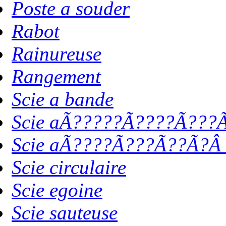
Poste a souder
Rabot
Rainureuse
Rangement
Scie a bande
Scie aÃ?????Ã????Ã???Ã
Scie aÃ????Ã???Ã??Ã?Â 
Scie circulaire
Scie egoine
Scie sauteuse