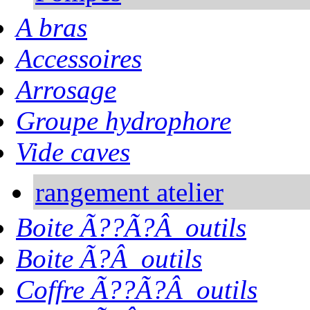
A bras
Accessoires
Arrosage
Groupe hydrophore
Vide caves
rangement atelier
Boite Ã??Ã?Â outils
Boite Ã?Â outils
Coffre Ã??Ã?Â outils