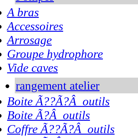
A bras
Accessoires
Arrosage
Groupe hydrophore
Vide caves
rangement atelier
Boite Ã??Ã?Â outils
Boite Ã?Â outils
Coffre Ã??Ã?Â outils