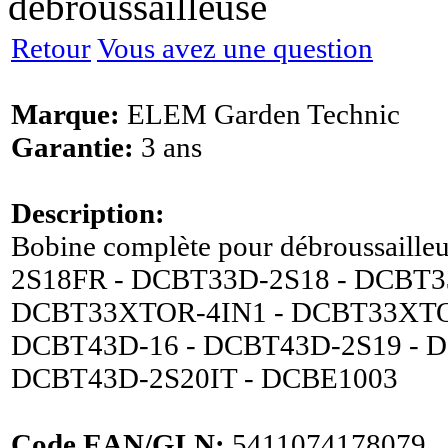
débroussailleuse
Retour
Vous avez une question
Marque:
ELEM Garden Technic
Garantie:
3 ans
Description:
Bobine complète pour débroussaill
2S18FR - DCBT33D-2S18 - DCBT33
DCBT33XTOR-4IN1 - DCBT33XTO
DCBT43D-16 - DCBT43D-2S19 - D
DCBT43D-2S20IT - DCBE1003
Code EAN/GLN:
5411074178079