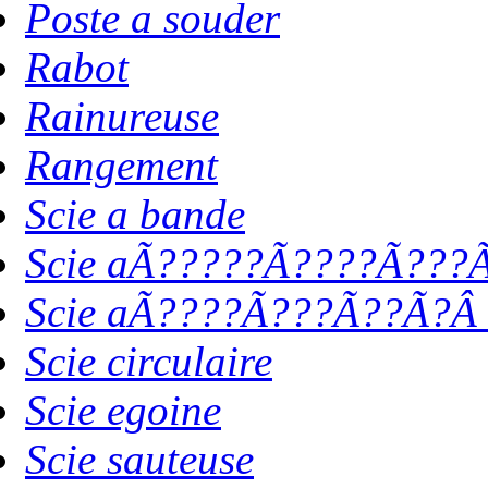
Poste a souder
Rabot
Rainureuse
Rangement
Scie a bande
Scie aÃ?????Ã????Ã???Ã
Scie aÃ????Ã???Ã??Ã?Â 
Scie circulaire
Scie egoine
Scie sauteuse