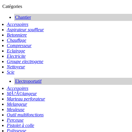
Catégories
Chantier
Accessoires
Aspirateur souffleur
Betonniere
Chauffage
Compresseur
Eclairage
Electricite
Groupe electrogene
Nettoyeur
Scie
Electroportatif
Accessoires
MÃ?Â©langeur
Marteau perforateur
Melangeur
Meuleuse
Outil multifonctions
Perceuse
Pistolet à colle
Polisseuse