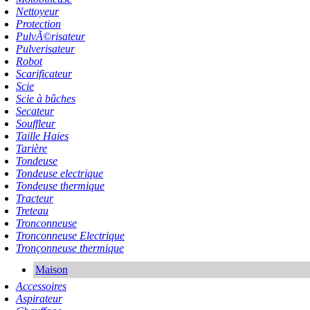
Nettoyeur
Protection
PulvÃ©risateur
Pulverisateur
Robot
Scarificateur
Scie
Scie à bûches
Secateur
Souffleur
Taille Haies
Tarière
Tondeuse
Tondeuse electrique
Tondeuse thermique
Tracteur
Treteau
Tronconneuse
Tronconneuse Electrique
Tronçonneuse thermique
Maison
Accessoires
Aspirateur