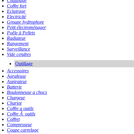
Chauffage
Coffre fort
Eclairage
Electricité
Groupe hydrophore
Petit électroménager
Poêle à Pellets
Radiateur
Rangement
Surveillance
Vide cendres
Outillage
Accessoires
Agrafeuse
Aspirateur
Batterie
Boulonneuse a chocs
Chargeur
Chariot
Coffre a outils
Coffre Ã outils
Coffret
Compresseur
Coupe carrelage