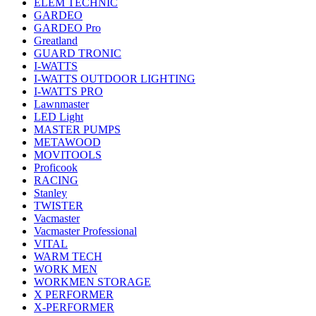
ELEM TECHNIC
GARDEO
GARDEO Pro
Greatland
GUARD TRONIC
I-WATTS
I-WATTS OUTDOOR LIGHTING
I-WATTS PRO
Lawnmaster
LED Light
MASTER PUMPS
METAWOOD
MOVITOOLS
Proficook
RACING
Stanley
TWISTER
Vacmaster
Vacmaster Professional
VITAL
WARM TECH
WORK MEN
WORKMEN STORAGE
X PERFORMER
X-PERFORMER