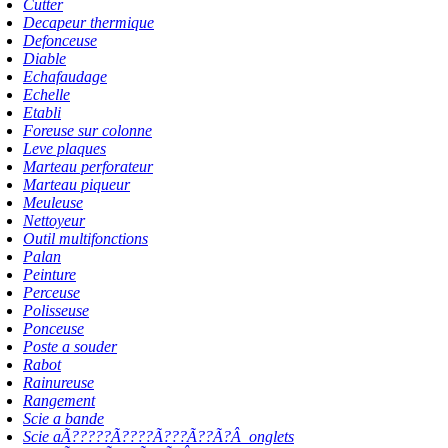
Cutter
Decapeur thermique
Defonceuse
Diable
Echafaudage
Echelle
Etabli
Foreuse sur colonne
Leve plaques
Marteau perforateur
Marteau piqueur
Meuleuse
Nettoyeur
Outil multifonctions
Palan
Peinture
Perceuse
Polisseuse
Ponceuse
Poste a souder
Rabot
Rainureuse
Rangement
Scie a bande
Scie aÃ?????Ã????Ã???Ã??Ã?Â onglets