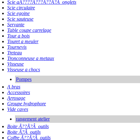
Scie aÃ????Ã???Ã??Ã?Â onglets
Scie circulaire
Scie egoine
Scie sauteuse
Servante
Table coupe carrelage
Tour a bois
Touret a meuler
Tournevis
Treteau
Tronconneuse a metaux
Visseuse
Visseuse a chocs
Pompes
A bras
Accessoires
Arrosage
Groupe hydrophore
Vide caves
rangement atelier
Boite Ã??Ã?Â outils
Boite Ã?Â outils
Coffre Ã??Ã?Â outils