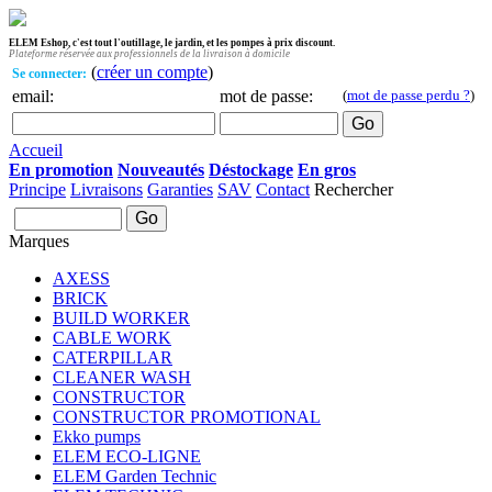
ELEM Eshop, c'est tout l'outillage, le jardin, et les pompes à prix discount.
Plateforme réservée aux professionnels de la livraison à domicile
(
créer un compte
)
Se connecter:
email:
mot de passe:
(
mot de passe perdu ?
)
Accueil
En promotion
Nouveautés
Déstockage
En gros
Principe
Livraisons
Garanties
SAV
Contact
Rechercher
Marques
AXESS
BRICK
BUILD WORKER
CABLE WORK
CATERPILLAR
CLEANER WASH
CONSTRUCTOR
CONSTRUCTOR PROMOTIONAL
Ekko pumps
ELEM ECO-LIGNE
ELEM Garden Technic