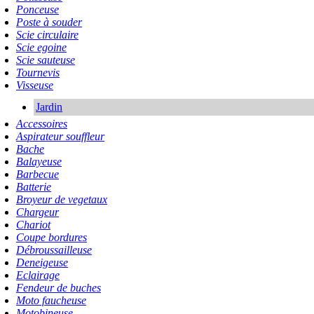
Ponceuse
Poste à souder
Scie circulaire
Scie egoine
Scie sauteuse
Tournevis
Visseuse
Jardin
Accessoires
Aspirateur souffleur
Bache
Balayeuse
Barbecue
Batterie
Broyeur de vegetaux
Chargeur
Chariot
Coupe bordures
Débroussailleuse
Deneigeuse
Eclairage
Fendeur de buches
Moto faucheuse
Motobineuse