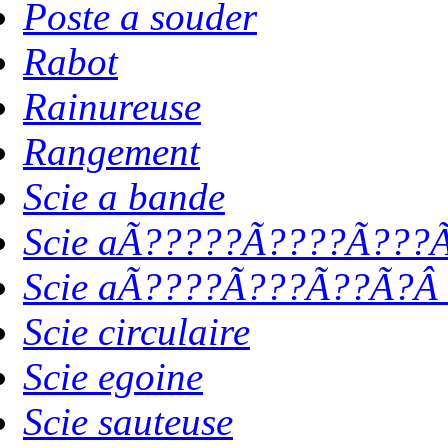
Poste a souder
Rabot
Rainureuse
Rangement
Scie a bande
Scie aÃ?????Ã????Ã???Ã
Scie aÃ????Ã???Ã??Ã?Â 
Scie circulaire
Scie egoine
Scie sauteuse