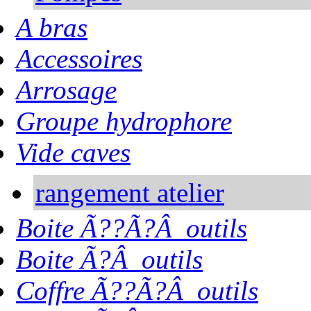
A bras
Accessoires
Arrosage
Groupe hydrophore
Vide caves
rangement atelier
Boite Ã??Ã?Â outils
Boite Ã?Â outils
Coffre Ã??Ã?Â outils