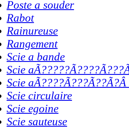
Poste a souder
Rabot
Rainureuse
Rangement
Scie a bande
Scie aÃ?????Ã????Ã???Ã
Scie aÃ????Ã???Ã??Ã?Â 
Scie circulaire
Scie egoine
Scie sauteuse