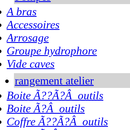
A bras
Accessoires
Arrosage
Groupe hydrophore
Vide caves
rangement atelier
Boite Ã??Ã?Â outils
Boite Ã?Â outils
Coffre Ã??Ã?Â outils