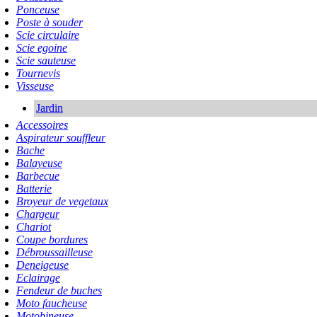
Ponceuse
Poste à souder
Scie circulaire
Scie egoine
Scie sauteuse
Tournevis
Visseuse
Jardin
Accessoires
Aspirateur souffleur
Bache
Balayeuse
Barbecue
Batterie
Broyeur de vegetaux
Chargeur
Chariot
Coupe bordures
Débroussailleuse
Deneigeuse
Eclairage
Fendeur de buches
Moto faucheuse
Motobineuse