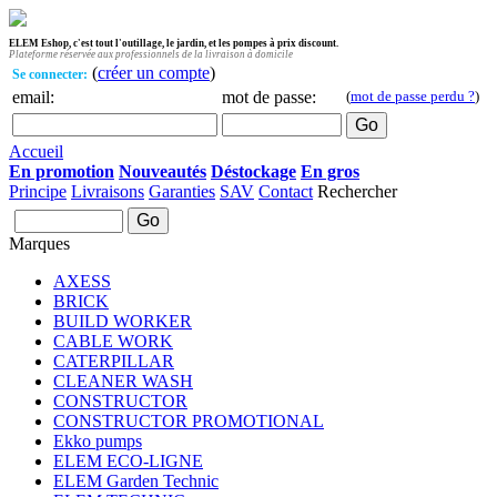
ELEM Eshop, c'est tout l'outillage, le jardin, et les pompes à prix discount.
Plateforme réservée aux professionnels de la livraison à domicile
(
créer un compte
)
Se connecter:
email:
mot de passe:
(
mot de passe perdu ?
)
Accueil
En promotion
Nouveautés
Déstockage
En gros
Principe
Livraisons
Garanties
SAV
Contact
Rechercher
Marques
AXESS
BRICK
BUILD WORKER
CABLE WORK
CATERPILLAR
CLEANER WASH
CONSTRUCTOR
CONSTRUCTOR PROMOTIONAL
Ekko pumps
ELEM ECO-LIGNE
ELEM Garden Technic