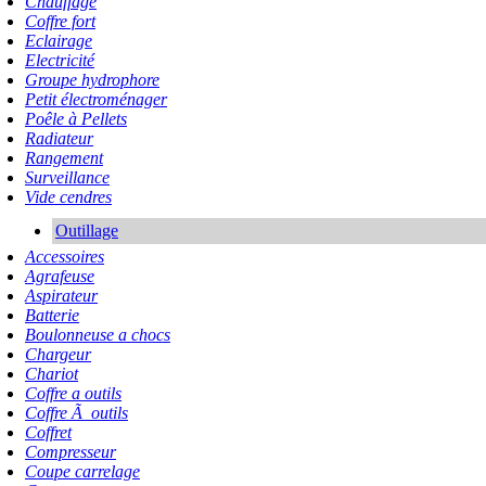
Chauffage
Coffre fort
Eclairage
Electricité
Groupe hydrophore
Petit électroménager
Poêle à Pellets
Radiateur
Rangement
Surveillance
Vide cendres
Outillage
Accessoires
Agrafeuse
Aspirateur
Batterie
Boulonneuse a chocs
Chargeur
Chariot
Coffre a outils
Coffre Ã outils
Coffret
Compresseur
Coupe carrelage