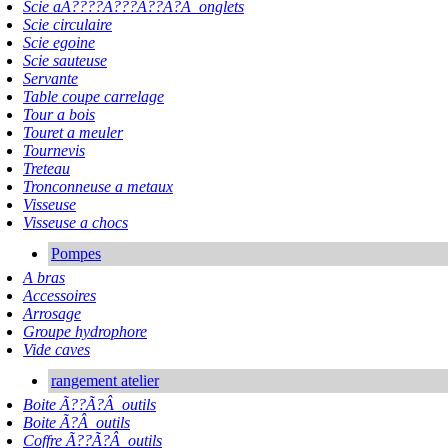
Scie aÃ????Ã???Ã??Ã?Â onglets
Scie circulaire
Scie egoine
Scie sauteuse
Servante
Table coupe carrelage
Tour a bois
Touret a meuler
Tournevis
Treteau
Tronconneuse a metaux
Visseuse
Visseuse a chocs
Pompes
A bras
Accessoires
Arrosage
Groupe hydrophore
Vide caves
rangement atelier
Boite Ã??Ã?Â outils
Boite Ã?Â outils
Coffre Ã??Ã?Â outils