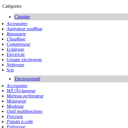
Catégories
Chantier
Accessoires
Aspirateur souffleur
Betonniere
Chauffage
Compresseur
Eclairage
Electricite
Groupe electrogene
Nettoyeur
Scie
Electroportatif
Accessoires
MÃ?Â©langeur
Marteau perforateur
Melangeur
Meuleuse
Outil multifonctions
Perceuse
Pistolet à colle
Polisseuse