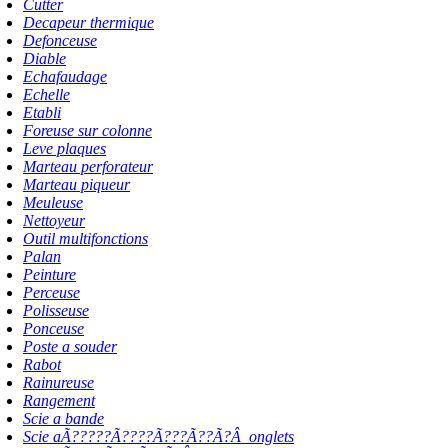
Cutter
Decapeur thermique
Defonceuse
Diable
Echafaudage
Echelle
Etabli
Foreuse sur colonne
Leve plaques
Marteau perforateur
Marteau piqueur
Meuleuse
Nettoyeur
Outil multifonctions
Palan
Peinture
Perceuse
Polisseuse
Ponceuse
Poste a souder
Rabot
Rainureuse
Rangement
Scie a bande
Scie aÃ?????Ã????Ã???Ã??Ã?Â onglets