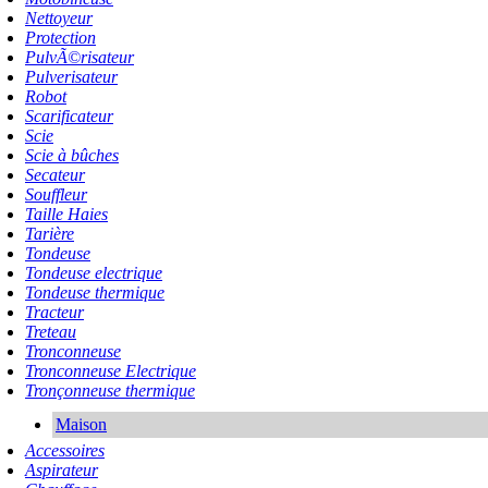
Nettoyeur
Protection
PulvÃ©risateur
Pulverisateur
Robot
Scarificateur
Scie
Scie à bûches
Secateur
Souffleur
Taille Haies
Tarière
Tondeuse
Tondeuse electrique
Tondeuse thermique
Tracteur
Treteau
Tronconneuse
Tronconneuse Electrique
Tronçonneuse thermique
Maison
Accessoires
Aspirateur