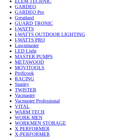
ELEM TECHNIC
GARDEO
GARDEO Pro
Greatland
GUARD TRONIC
I-WATTS
I-WATTS OUTDOOR LIGHTING
I-WATTS PRO
Lawnmaster
LED Light
MASTER PUMPS
METAWOOD
MOVITOOLS
Proficook
RACING
Stanley
TWISTER
Vacmaster
Vacmaster Professional
VITAL
WARM TECH
WORK MEN
WORKMEN STORAGE
X PERFORMER
X-PERFORMER