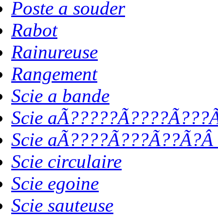
Poste a souder
Rabot
Rainureuse
Rangement
Scie a bande
Scie aÃ?????Ã????Ã???Ã
Scie aÃ????Ã???Ã??Ã?Â 
Scie circulaire
Scie egoine
Scie sauteuse