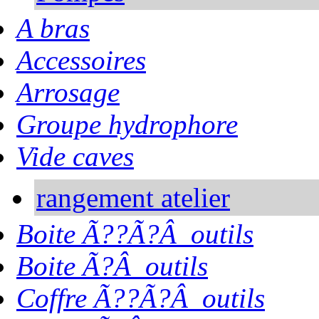
A bras
Accessoires
Arrosage
Groupe hydrophore
Vide caves
rangement atelier
Boite Ã??Ã?Â outils
Boite Ã?Â outils
Coffre Ã??Ã?Â outils