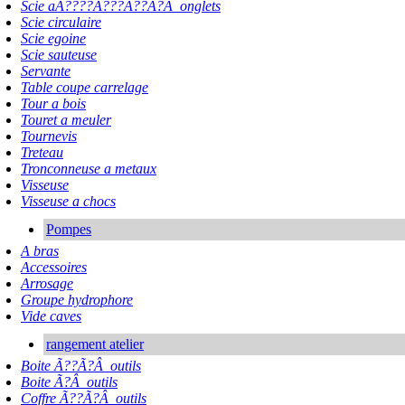
Scie aÃ????Ã???Ã??Ã?Â onglets
Scie circulaire
Scie egoine
Scie sauteuse
Servante
Table coupe carrelage
Tour a bois
Touret a meuler
Tournevis
Treteau
Tronconneuse a metaux
Visseuse
Visseuse a chocs
Pompes
A bras
Accessoires
Arrosage
Groupe hydrophore
Vide caves
rangement atelier
Boite Ã??Ã?Â outils
Boite Ã?Â outils
Coffre Ã??Ã?Â outils