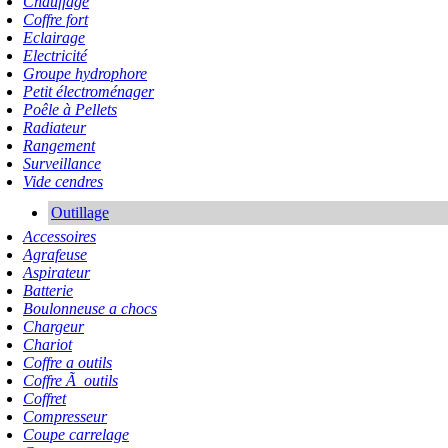
Chauffage
Coffre fort
Eclairage
Electricité
Groupe hydrophore
Petit électroménager
Poêle à Pellets
Radiateur
Rangement
Surveillance
Vide cendres
Outillage
Accessoires
Agrafeuse
Aspirateur
Batterie
Boulonneuse a chocs
Chargeur
Chariot
Coffre a outils
Coffre Ã outils
Coffret
Compresseur
Coupe carrelage