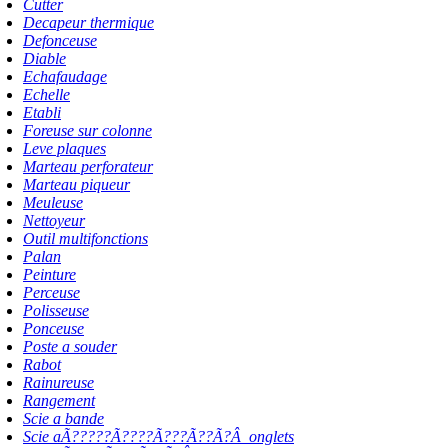
Cutter
Decapeur thermique
Defonceuse
Diable
Echafaudage
Echelle
Etabli
Foreuse sur colonne
Leve plaques
Marteau perforateur
Marteau piqueur
Meuleuse
Nettoyeur
Outil multifonctions
Palan
Peinture
Perceuse
Polisseuse
Ponceuse
Poste a souder
Rabot
Rainureuse
Rangement
Scie a bande
Scie aÃ?????Ã????Ã???Ã??Ã?Â onglets