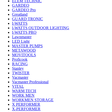
ELEM TECHNIC
GARDEO
GARDEO Pro
Greatland
GUARD TRONIC
I-WATTS
I-WATTS OUTDOOR LIGHTING
I-WATTS PRO
Lawnmaster
LED Light
MASTER PUMPS
METAWOOD
MOVITOOLS
Proficook
RACING
Stanley
TWISTER
Vacmaster
Vacmaster Professional
VITAL
WARM TECH
WORK MEN
WORKMEN STORAGE
X PERFORMER
X-PERFORMER