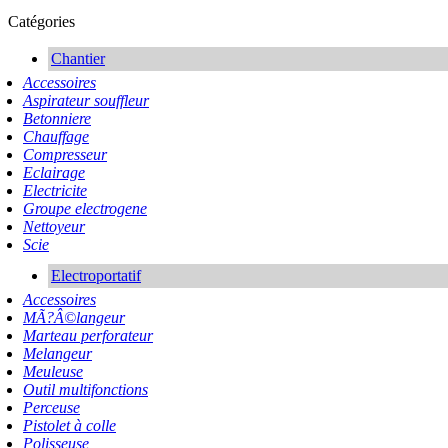
Catégories
Chantier
Accessoires
Aspirateur souffleur
Betonniere
Chauffage
Compresseur
Eclairage
Electricite
Groupe electrogene
Nettoyeur
Scie
Electroportatif
Accessoires
MÃ?Â©langeur
Marteau perforateur
Melangeur
Meuleuse
Outil multifonctions
Perceuse
Pistolet à colle
Polisseuse