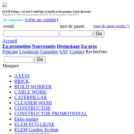
ELEM Eshop, c'est tout l'outillage, le jardin, et les pompes à prix discount.
Plateforme réservée aux professionnels de la livraison à domicile
(
créer un compte
)
Se connecter:
email:
mot de passe:
(
mot de passe perdu ?
)
Accueil
En promotion
Nouveautés
Déstockage
En gros
Principe
Livraisons
Garanties
SAV
Contact
Rechercher
Marques
AXESS
BRICK
BUILD WORKER
CABLE WORK
CATERPILLAR
CLEANER WASH
CONSTRUCTOR
CONSTRUCTOR PROMOTIONAL
Ekko pumps
ELEM ECO-LIGNE
ELEM Garden Technic