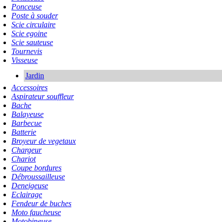
Ponceuse
Poste à souder
Scie circulaire
Scie egoine
Scie sauteuse
Tournevis
Visseuse
Jardin
Accessoires
Aspirateur souffleur
Bache
Balayeuse
Barbecue
Batterie
Broyeur de vegetaux
Chargeur
Chariot
Coupe bordures
Débroussailleuse
Deneigeuse
Eclairage
Fendeur de buches
Moto faucheuse
Motobineuse