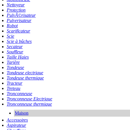
Nettoyeur
Protection
PulvÃ©risateur
Pulverisateur
Robot
Scarificateur
Scie
Scie à bûches
Secateur
Souffleur
Taille Haies
Tarière
Tondeuse
Tondeuse electrique
Tondeuse thermique
Tracteur
Treteau
Tronconneuse
Tronconneuse Electrique
Tronçonneuse thermique
Maison
Accessoires
Aspirateur