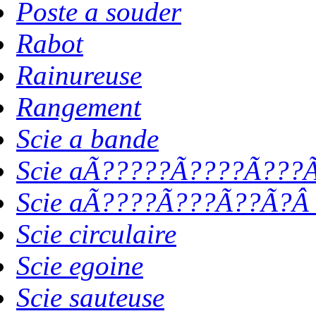
Poste a souder
Rabot
Rainureuse
Rangement
Scie a bande
Scie aÃ?????Ã????Ã???Ã
Scie aÃ????Ã???Ã??Ã?Â 
Scie circulaire
Scie egoine
Scie sauteuse