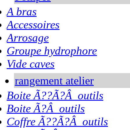
A bras
Accessoires
Arrosage
Groupe hydrophore
Vide caves
rangement atelier
Boite Ã??Ã?Â outils
Boite Ã?Â outils
Coffre Ã??Ã?Â outils