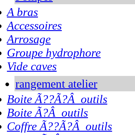
A bras
Accessoires
Arrosage
Groupe hydrophore
Vide caves
rangement atelier
Boite Ã??Ã?Â outils
Boite Ã?Â outils
Coffre Ã??Ã?Â outils