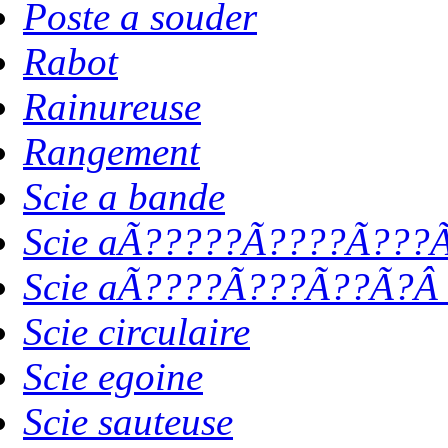
Poste a souder
Rabot
Rainureuse
Rangement
Scie a bande
Scie aÃ?????Ã????Ã???Ã
Scie aÃ????Ã???Ã??Ã?Â 
Scie circulaire
Scie egoine
Scie sauteuse